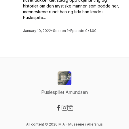
huset dukker det stadig opp ukjente ting og
historier om den mystiske mannen som bodde her,
menneskene rundt han og tida han levde i.
Puslespille...
January 10, 2022
•
Season 1
•
Episode 0
•
1:00
Puslespillet Amundsen
Visit our Facebook page
Visit our Instagram page
Visit our Website page
All content © 2026 MiA - Museene i Akershus