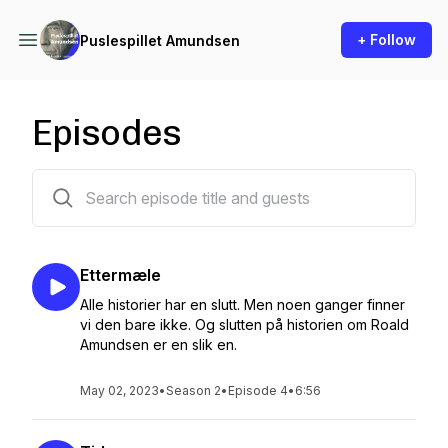
+ Follow
Puslespillet Amundsen
Episodes
13 episodes
Ettermæle
Alle historier har en slutt. Men noen ganger finner
vi den bare ikke. Og slutten på historien om Roald
Amundsen er en slik en.
May 02, 2023
•
Season 2
•
Episode 4
•
6:56