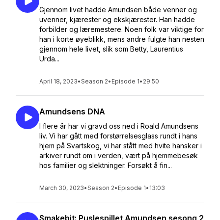
Gjennom livet hadde Amundsen både venner og
uvenner, kjærester og ekskjærester. Han hadde
forbilder og læremestere. Noen folk var viktige for
han i korte øyeblikk, mens andre fulgte han nesten
gjennom hele livet, slik som Betty, Laurentius
Urda...
April 18, 2023
•
Season 2
•
Episode 1
•
29:50
Amundsens DNA
I flere år har vi gravd oss ned i Roald Amundsens
liv. Vi har gått med forstørrelsesglass rundt i hans
hjem på Svartskog, vi har stått med hvite hansker i
arkiver rundt om i verden, vært på hjemmebesøk
hos familier og slektninger. Forsøkt å fin...
March 30, 2023
•
Season 2
•
Episode 1
•
13:03
Smakebit: Puslespillet Amundsen sesong 2