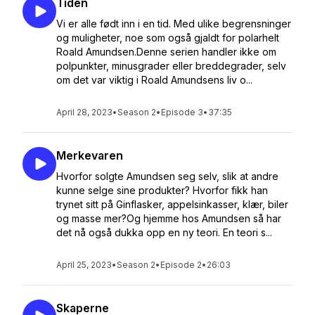
Tiden
Vi er alle født inn i en tid. Med ulike begrensninger
og muligheter, noe som også gjaldt for polarhelt
Roald Amundsen.Denne serien handler ikke om
polpunkter, minusgrader eller breddegrader, selv
om det var viktig i Roald Amundsens liv o...
April 28, 2023
•
Season 2
•
Episode 3
•
37:35
Merkevaren
Hvorfor solgte Amundsen seg selv, slik at andre
kunne selge sine produkter? Hvorfor fikk han
trynet sitt på Ginflasker, appelsinkasser, klær, biler
og masse mer?Og hjemme hos Amundsen så har
det nå også dukka opp en ny teori. En teori s...
April 25, 2023
•
Season 2
•
Episode 2
•
26:03
Skaperne