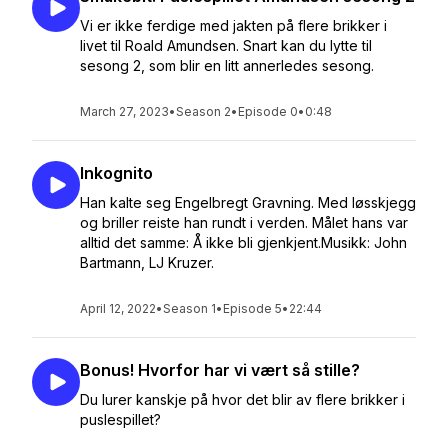
Vi er ikke ferdige med jakten på flere brikker i
livet til Roald Amundsen. Snart kan du lytte til
sesong 2, som blir en litt annerledes sesong.
March 27, 2023
•
Season 2
•
Episode 0
•
0:48
Inkognito
Han kalte seg Engelbregt Gravning. Med løsskjegg
og briller reiste han rundt i verden. Målet hans var
alltid det samme: Å ikke bli gjenkjent.Musikk: John
Bartmann, LJ Kruzer.
April 12, 2022
•
Season 1
•
Episode 5
•
22:44
Bonus! Hvorfor har vi vært så stille?
Du lurer kanskje på hvor det blir av flere brikker i
puslespillet?